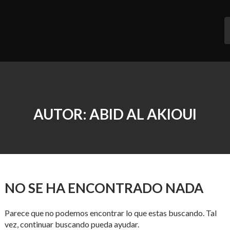
Saltar
al
contenido
AUTOR:
ABID AL AKIOUI
NO SE HA ENCONTRADO NADA
Parece que no podemos encontrar lo que estas buscando. Tal
vez, continuar buscando pueda ayudar.