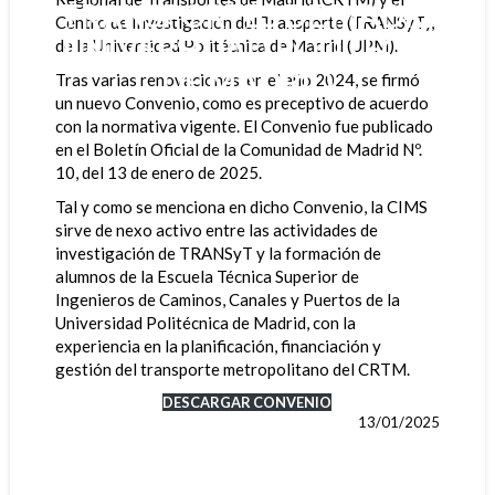
DE TRANSPORTES DE MADRID Y
Centro de Investigación del Transporte (TRANSyT),
LA UNIVERSIDAD POLITÉCNICA
de la Universidad Politécnica de Madrid (UPM).
DE MADRID
Tras varias renovaciones, en el año 2024, se firmó
un nuevo Convenio, como es preceptivo de acuerdo
con la normativa vigente. El Convenio fue publicado
en el Boletín Oficial de la Comunidad de Madrid Nº.
10, del 13 de enero de 2025.
Tal y como se menciona en dicho Convenio, la CIMS
sirve de nexo activo entre las actividades de
investigación de TRANSyT y la formación de
alumnos de la Escuela Técnica Superior de
Ingenieros de Caminos, Canales y Puertos de la
Universidad Politécnica de Madrid, con la
experiencia en la planificación, financiación y
gestión del transporte metropolitano del CRTM.
DESCARGAR CONVENIO
13/01/2025