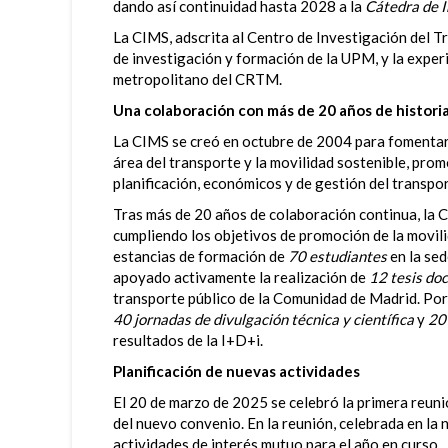
dando así continuidad hasta 2028 a la
Cátedra de I
La CIMS, adscrita al Centro de Investigación del 
de investigación y formación de la UPM, y la experi
metropolitano del CRTM.
Una colaboración con más de 20 años de histori
La CIMS se creó en octubre de 2004 para fomentar 
área del transporte y la movilidad sostenible, pro
planificación, económicos y de gestión del transpor
Tras más de 20 años de colaboración continua, la C
cumpliendo los objetivos de promoción de la movil
estancias de formación de
70 estudiantes
en la se
apoyado activamente la realización de
12 tesis do
transporte público de la Comunidad de Madrid. Por 
40 jornadas de divulgación técnica y científica
y
20
resultados de la I+D+i.
Planificación de nuevas actividades
El 20 de marzo de 2025 se celebró la primera reun
del nuevo convenio. En la reunión, celebrada en la
actividades de interés mutuo para el año en curso.